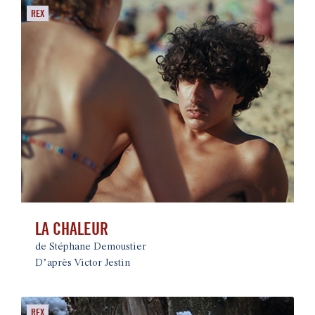
REX
LA CHALEUR
de Stéphane Demoustier
D’après Victor Jestin
REX