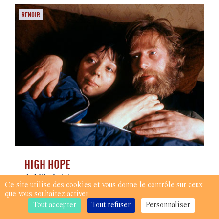
RENOIR
HIGH HOPE
de Mike Leigh
Ce site utilise des cookies et vous donne le contrôle sur ceux
✪
Prix de la critique internationale, Venise 1988
que vous souhaitez activer
Tout accepter
Tout refuser
Personnaliser