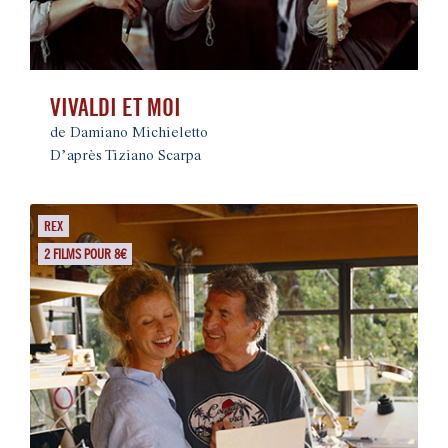
VIVALDI ET MOI
de Damiano Michieletto
D’après Tiziano Scarpa
REX
2 FILMS POUR 8€