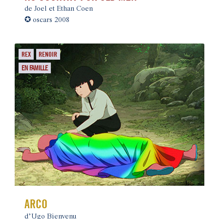
de Joel et Ethan Coen
✪
oscars 2008
REX
RENOIR
EN FAMILLE
ARCO
d’Ugo Bienvenu