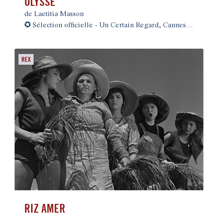
ULYSSE
de Laetitia Masson
✪
Sélection officielle - Un Certain Regard, Cannes 2026
REX
RIZ AMER