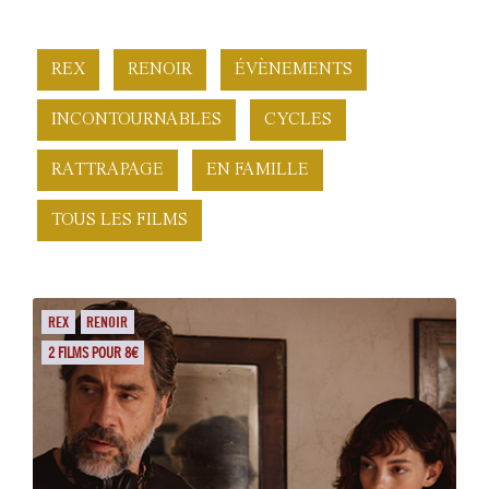
REX
RENOIR
ÉVÈNEMENTS
INCONTOURNABLES
CYCLES
RATTRAPAGE
EN FAMILLE
TOUS LES FILMS
REX
RENOIR
2 FILMS POUR 8€