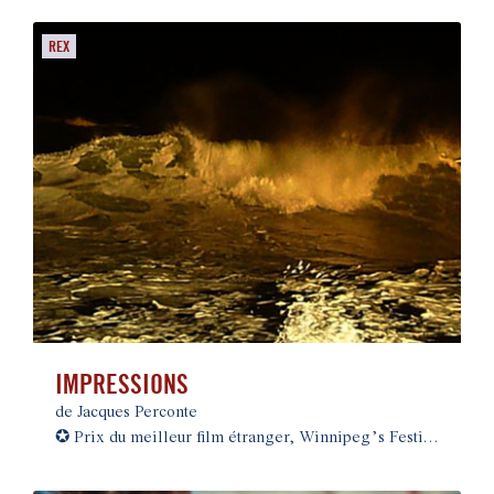
REX
IMPRESSIONS
de Jacques Perconte
✪
Prix du meilleur film étranger, Winnipeg’s Festival 2012