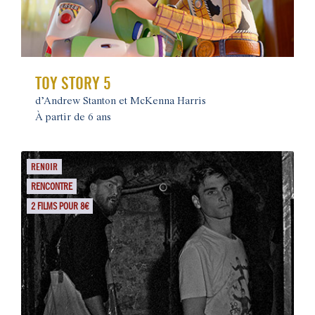
TOY STORY 5
d’Andrew Stanton et McKenna Harris
À partir de 6 ans
RENOIR
RENCONTRE
2 FILMS POUR 8€