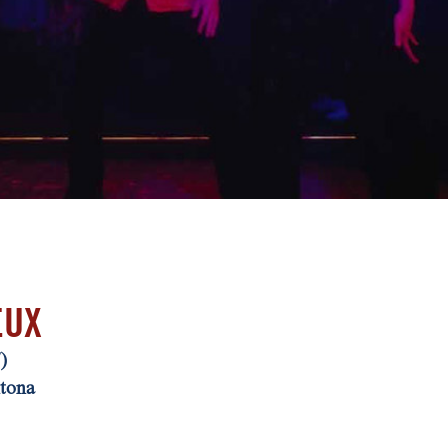
EUX
)
ntona