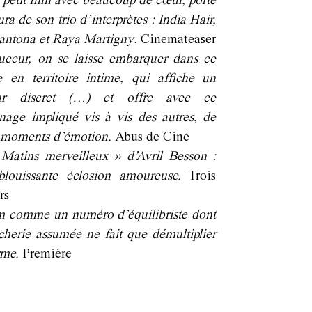
i petit film avec beaucoup de cœur, porté
ura de son trio d’interprètes : India Hair,
antona et Raya Martigny
. Cinemateaser
ceur, on se laisse embarquer dans ce
 en territoire intime, qui affiche un
r discret (…) et offre avec ce
nage impliqué vis à vis des autres, de
 moments d’émotion.
Abus de Ciné
Matins merveilleux » d’Avril Besson :
blouissante éclosion amoureuse.
Trois
urs
m comme un numéro d’équilibriste dont
cherie assumée ne fait que démultiplier
rme.
Première