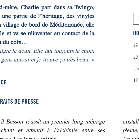
-mère, Charlie part dans sa Twingo,
 une partie de l’héritage, des vinyles
 village de bord de Méditerranée, elle
HO
le et va se réinventer au contact de la
ria du coin…
22
gré le deuil. Elle fait toujours le choix
29
 gens autour et je trouve ça très beau. »
5 
12
ICE
RAITS DE PRESSE
il Besson réussit un premier long métrage
crista
achant et attentif à l’alchimie entre ses
pleine