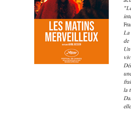
act
"L
in
Fra
La 
de 
Un 
viv
Dél
une
fra
la 
Dan
el