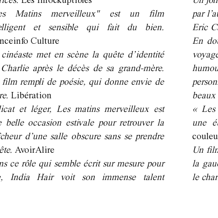
rices.
Les Inrockuptibles
Un jol
es Matins merveilleux" est un film
par l’a
telligent et sensible qui fait du bien.
Eric C
nceinfo Culture
En dou
cinéaste met en scène la quête d’identité
voyage
Charlie après le décès de sa grand-mère.
humou
film rempli de poésie, qui donne envie de
person
re.
Libération
beaux
icat et léger, Les matins merveilleux est
« Les 
 belle occasion estivale pour retrouver la
une é
îcheur d’une salle obscure sans se prendre
coule
tête.
AvoirAlire
Un fil
s ce rôle qui semble écrit sur mesure pour
la gau
le, India Hair voit son immense talent
le cha