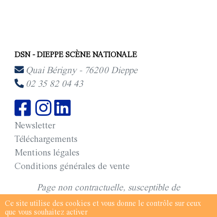
DSN - DIEPPE SCÈNE NATIONALE
Quai Bérigny - 76200 Dieppe
02 35 82 04 43
Newsletter
Téléchargements
Mentions légales
Conditions générales de vente
Page non contractuelle, susceptible de
modifications © saison 2025-2026 DSN - Dieppe
Ce site utilise des cookies et vous donne le contrôle sur ceux
que vous souhaitez activer
Scène Nationale.