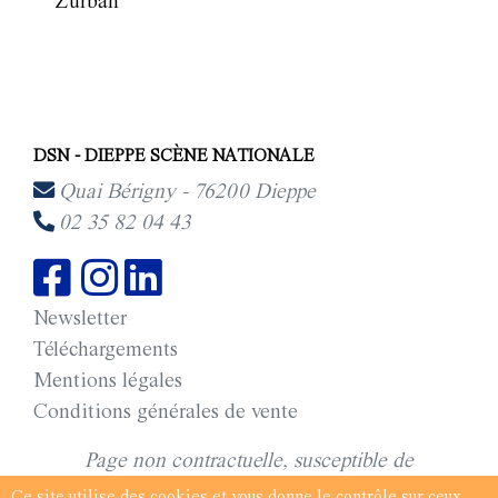
Zurban
DSN - DIEPPE SCÈNE NATIONALE
Quai Bérigny - 76200 Dieppe
02 35 82 04 43
Newsletter
Téléchargements
Mentions légales
Conditions générales de vente
Page non contractuelle, susceptible de
modifications © saison 2025-2026 DSN - Dieppe