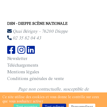
DSN - DIEPPE SCÈNE NATIONALE
Quai Bérigny - 76200 Dieppe
02 35 82 04 43
Newsletter
Téléchargements
Mentions légales
Conditions générales de vente
Page non contractuelle, susceptible de
modifications © saison 2025-2026 DSN - Dieppe
Ce site utilise des cookies et vous donne le contrôle sur ceux
que vous souhaitez activer
Scène Nationale.