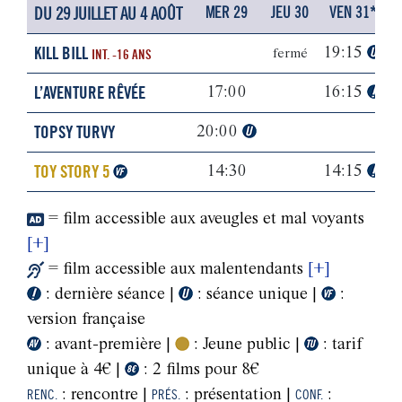
DU 29 JUILLET AU 4 AOÛT
MER 29
JEU 30
VEN 31*
KILL BILL
19:15
INT. -16 ANS
fermé
L’AVENTURE RÊVÉE
17:00
16:15
TOPSY TURVY
20:00
TOY STORY 5
14:30
14:15
= film accessible aux aveugles et mal voyants
[+]
= film accessible aux malentendants
[+]
: dernière séance |
: séance unique |
:
version française
: avant-première |
: Jeune public |
: tarif
unique à 4€ |
: 2 films pour 8€
RENC.
: rencontre |
PRÉS.
: présentation |
CONF.
: