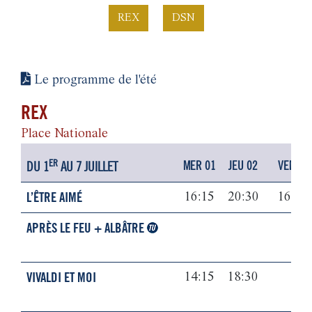
REX
DSN
Le programme de l'été
REX
Place Nationale
ER
DU 1
AU 7 JUILLET
MER 01
JEU 02
VEN 03
L’ÊTRE AIMÉ
16:15
20:30
16:00
APRÈS LE FEU + ALBÂTRE
VIVALDI ET MOI
14:15
18:30