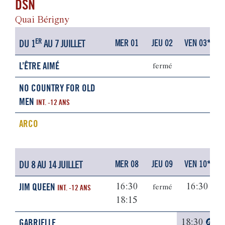
DSN
Quai Bérigny
ER
DU 1
AU 7 JUILLET
MER 01
JEU 02
VEN 03*
L’ÊTRE AIMÉ
fermé
NO COUNTRY FOR OLD
MEN
INT. -12 ANS
ARCO
DU 8 AU 14 JUILLET
MER 08
JEU 09
VEN 10*
JIM QUEEN
16:30
16:30
INT. -12 ANS
fermé
18:15
GABRIELLE
18:30