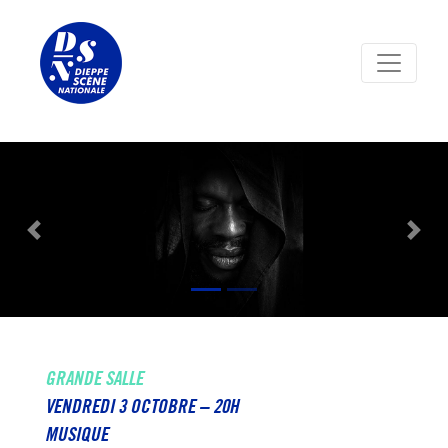
Panneau de gestion des cookies
Previous
Nex
GRANDE SALLE
VENDREDI 3 OCTOBRE – 20H
MUSIQUE