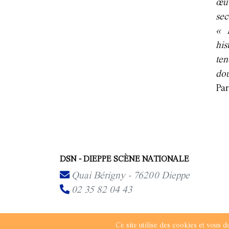
œuv
sec
« 
his
te
dou
Par
DSN - DIEPPE SCÈNE NATIONALE
Quai Bérigny - 76200 Dieppe
02 35 82 04 43
Page non contractuelle,
Ce site utilise des cookies et vous 