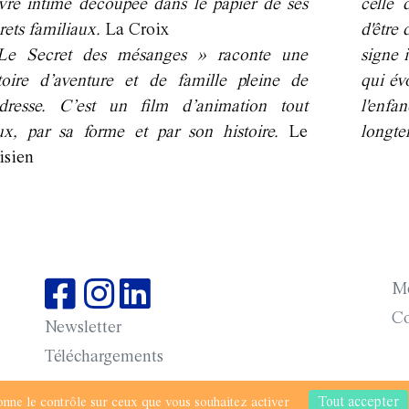
re intime découpée dans le papier de ses
celle 
rets familiaux.
La Croix
d'être 
Le Secret des mésanges » raconte une
signe 
toire d’aventure et de famille pleine de
qui év
ndresse. C’est un film d’animation tout
l'enf
x, par sa forme et par son histoire.
Le
longte
isien
Me
Co
Newsletter
Téléchargements
 susceptible de modifications © saison 2025-2026 DSN -
Tout accepter
donne le contrôle sur ceux que vous souhaitez activer