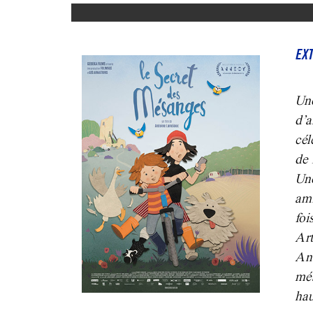
EXT
Un
d’
cél
de 
Une
ami
foi
Ar
An
mé
ha