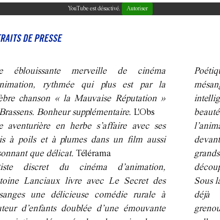
YouTube est désactivé.
Autoriser
RAITS DE PRESSE
e éblouissante merveille de cinéma
Poéti
animation, rythmée qui plus est par la
mésa
èbre chanson « la Mauvaise Réputation »
intell
Brassens. Bonheur supplémentaire.
L'Obs
beaut
 aventurière en herbe s’affaire avec ses
l’anim
s à poils et à plumes dans un film aussi
devant
sonnant que délicat.
Télérama
grands
tiste discret du cinéma d’animation,
décou
toine Lanciaux livre avec Le Secret des
Sous l
sanges une délicieuse comédie rurale à
déjà 
uteur d’enfants doublée d’une émouvante
grenou