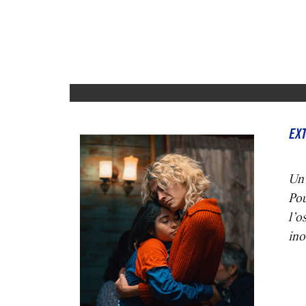
EXT
Un 
Pou
l’o
ino