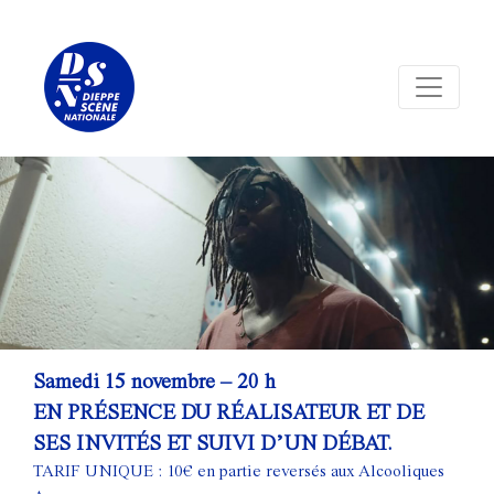
Panneau de gestion des cookies
Samedi 15 novembre – 20 h
EN PRÉSENCE DU RÉALISATEUR ET DE
SES INVITÉS ET SUIVI D’UN DÉBAT.
TARIF UNIQUE : 10€ en partie reversés aux Alcooliques