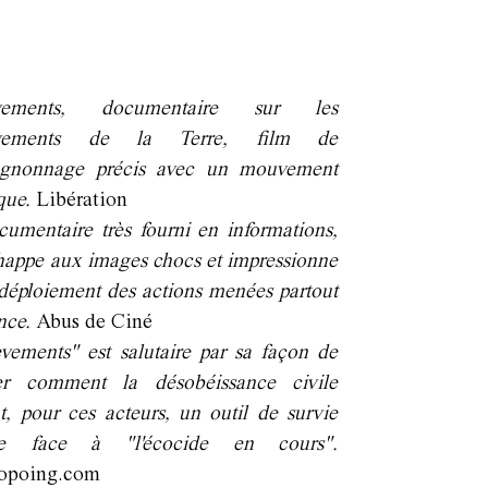
èvements, documentaire sur les
èvements de la Terre, film de
gnonnage précis avec un mouvement
que.
Libération
umentaire très fourni en informations,
happe aux images chocs et impressionne
 déploiement des actions menées partout
nce.
Abus de Ciné
vements" est salutaire par sa façon de
er comment la désobéissance civile
t, pour ces acteurs, un outil de survie
ue face à "l'écocide en cours".
ropoing.com