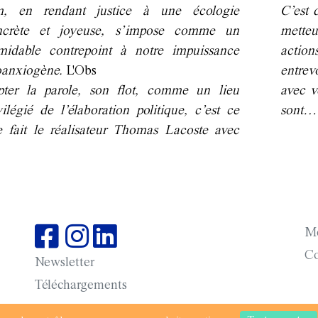
lm, en rendant justice à une écologie
C’est 
ncrète et joyeuse, s’impose comme un
mette
midable contrepoint à notre impuissance
actions
oanxiogène.
L'Obs
entrev
pter la parole, son flot, comme un lieu
avec v
vilégié de l’élaboration politique, c’est ce
sont… 
 fait le réalisateur Thomas Lacoste avec
Me
Co
Newsletter
Téléchargements