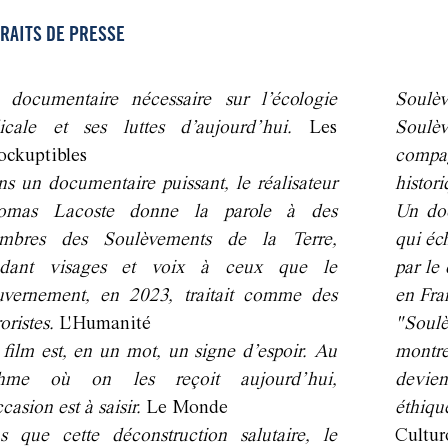
RAITS DE PRESSE
 documentaire nécessaire sur l’écologie
Soul
dicale et ses luttes d’aujourd’hui.
Les
Soul
ockuptibles
compa
s un documentaire puissant, le réalisateur
histori
omas Lacoste donne la parole à des
Un doc
mbres des Soulèvements de la Terre,
qui éc
ndant visages et voix à ceux que le
par le
uvernement, en 2023, traitait comme des
en Fra
roristes.
L'Humanité
"Soulè
film est, en un mot, un signe d’espoir. Au
montr
thme où on les reçoit aujourd’hui,
devien
ccasion est à saisir.
Le Monde
éthiq
s que cette déconstruction salutaire, le
Cultu