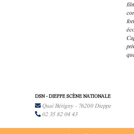
fi
co
for
éc
Ca
pri
que
DSN - DIEPPE SCÈNE NATIONALE
Quai Bérigny - 76200 Dieppe
02 35 82 04 43