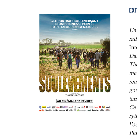
EXT
Un
ra
Inr
Dan
Th
me
re
go
ter
Ce 
ry
l’o
Plu