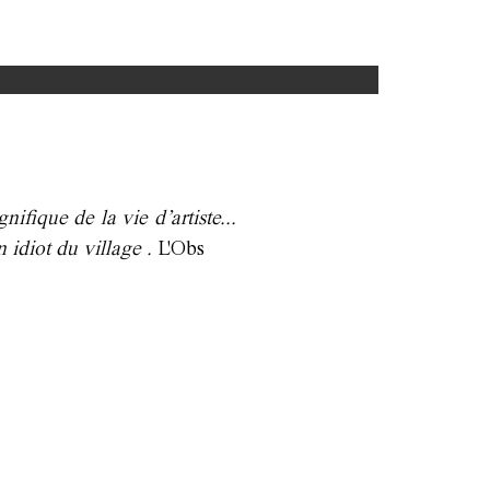
fique de la vie d’artiste...
un idiot du village
.
L'Obs