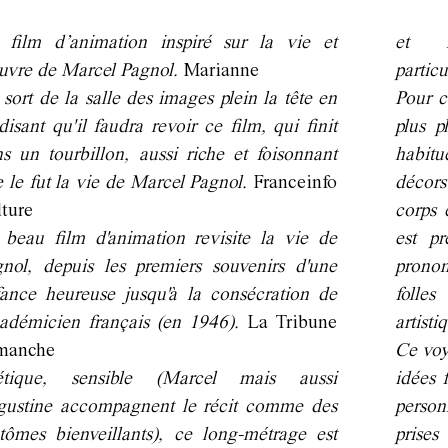
 film d’animation inspiré sur la vie et
et l
uvre de Marcel Pagnol.
Marianne
partic
sort de la salle des images plein la tête en
Pour c
disant qu'il faudra revoir ce film, qui finit
plus p
s un tourbillon, aussi riche et foisonnant
habit
 le fut la vie de Marcel Pagnol.
Franceinfo
décors
lture
corps 
beau film d'animation revisite la vie de
est pr
nol, depuis les premiers souvenirs d'une
pronon
ance heureuse jusqu'à la consécration de
folles
cadémicien français (en 1946).
La Tribune
artisti
manche
Ce voy
étique, sensible (Marcel mais aussi
idées 
gustine accompagnent le récit comme des
person
tômes bienveillants), ce long-métrage est
prise