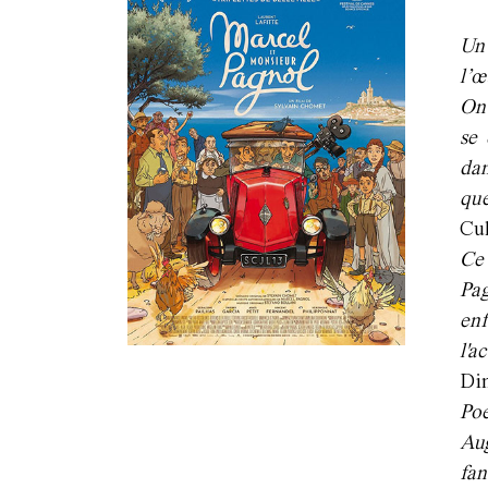
Un
l’œ
On 
se 
dan
que
Cu
Ce 
Pag
enf
l'a
Di
Po
Au
fan