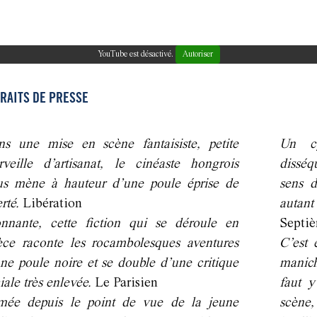
YouTube est désactivé.
Autoriser
RAITS DE PRESSE
s une mise en scène fantaisiste, petite
Un cy
veille d’artisanat, le cinéaste hongrois
disséq
us mène à hauteur d’une poule éprise de
sens d
erté.
Libération
autan
nnante, cette fiction qui se déroule en
Septi
ce raconte les rocambolesques aventures
C’est 
ne poule noire et se double d’une critique
manich
iale très enlevée.
Le Parisien
faut y
lmée depuis le point de vue de la jeune
scène