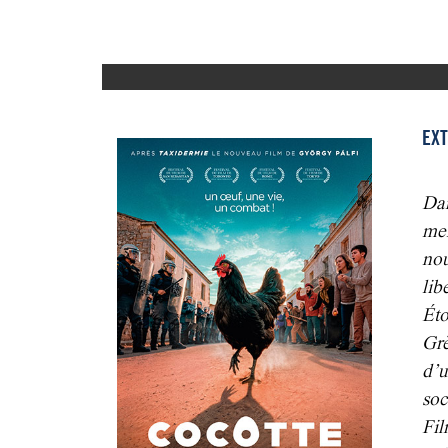
EXT
Dan
mer
no
lib
Éto
Grè
d’u
soc
Fi