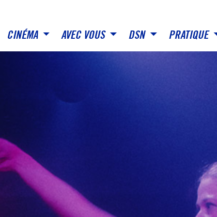
CINÉMA
AVEC VOUS
DSN
PRATIQUE