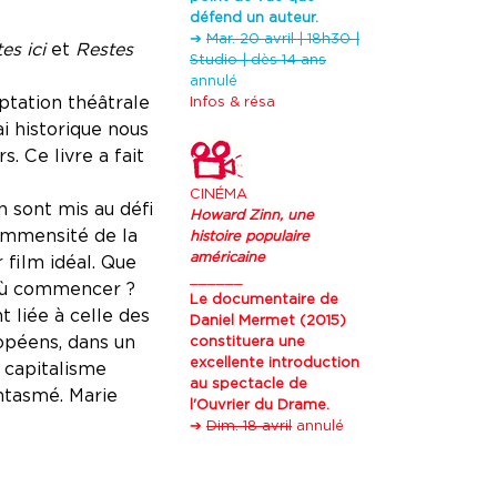
défend un auteur.
➔
Mar. 20 avril | 18h30 |
es ici
et
Restes
Studio | dès 14 ans
annulé
ptation théâtrale
Infos & résa
i historique nous
. Ce livre a fait
CINÉMA
en sont mis au déﬁ
Howard Zinn, une
immensité de la
histoire populaire
américaine
ur ﬁlm idéal. Que
______
 où commencer ?
Le documentaire de
 liée à celle des
Daniel Mermet (2015)
ropéens, dans un
constituera une
excellente introduction
 capitalisme
au spectacle de
antasmé. Marie
l'Ouvrier du Drame.
➔
Dim. 18 avril
annulé