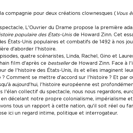
 la compagnie pour deux créations clownesques (
Vous êt
spectacle, L'Ouvrier du Drame propose la première ada
stoire populaire des États-Unis
de Howard Zinn. Cet essa
es États-Unis populaires et combatifs de 1492 à nos jours
ère d'aborder l'histoire.
épisodes, quatre scénaristes, Linda, Rachel, Gino et Laur
chain ﬁlm d'après ce
bestseller
de Howard Zinn. Face à l'
ur de l'histoire des États-Unis, ils et elles imaginent le
re ? Comment se mettre d'accord sur l'histoire ? Et par
squ'à aujourd'hui, l'histoire européenne est profondément
ns l'élan collectif du spectacle, nous nous regardons, eu
en décelant notre propre colonialisme, impérialisme et
vons tous un rapport à cette nation, qu'il soit réel ou f
se ici un regard intime, politique et interrogateur.