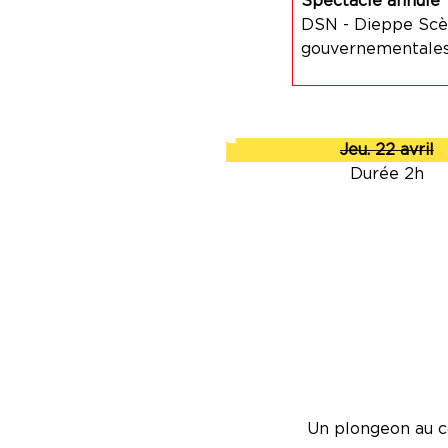
Spectacle annulé
DSN - Dieppe Scèn
gouvernementales.
Jeu. 22 avril
Durée 2h
Un plongeon au co