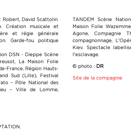
 Robert, David Scattolin.
TANDEM Scène Nationa
. Création musicale et
Maison Folie Wazemmes
ière et régie générale
Agone, Compagnie T
n. Garde-fou politique
compagnonnage, L'Opér
Kiev. Spectacle labell
tion DSN - Dieppe Scène
l'esclavage.
reusot, La Maison Folie
© photo :
DR
e-France, Région Hauts-
and Sud (Lille), Festival
Site de la compagnie
rato – Pôle National des
lieu – Ville de Lomme,
PTATION.