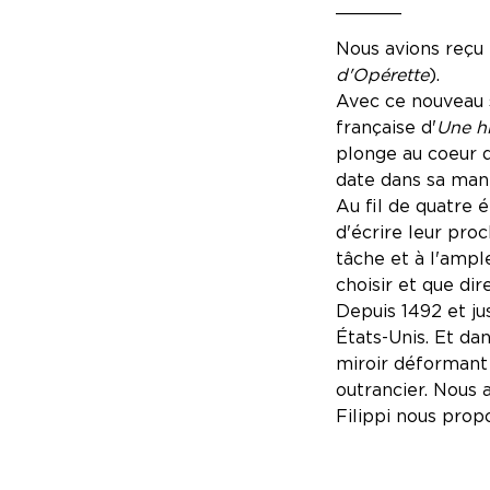
______
Nous avions reçu
d'Opérette
).
Avec ce nouveau 
française d'
Une hi
plonge au coeur d
date dans sa mani
Au fil de quatre 
d'écrire leur pro
tâche et à l'ample
choisir et que di
Depuis 1492 et ju
États-Unis. Et da
miroir déformant 
outrancier. Nous a
Filippi nous propo