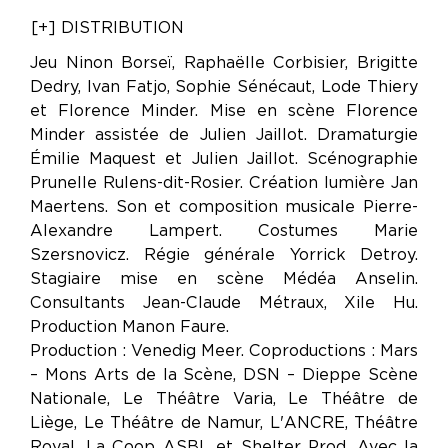
[+] DISTRIBUTION
Jeu Ninon Borseï, Raphaëlle Corbisier, Brigitte
Dedry, Ivan Fatjo, Sophie Sénécaut, Lode Thiery
et Florence Minder. Mise en scène Florence
Minder assistée de Julien Jaillot. Dramaturgie
Émilie Maquest et Julien Jaillot. Scénographie
Prunelle Rulens-dit-Rosier. Création lumière Jan
Maertens. Son et composition musicale Pierre-
Alexandre Lampert. Costumes Marie
Szersnovicz. Régie générale Yorrick Detroy.
Stagiaire mise en scène Médéa Anselin.
Consultants Jean-Claude Métraux, Xile Hu.
Production Manon Faure.
Production : Venedig Meer. Coproductions : Mars
– Mons Arts de la Scène, DSN – Dieppe Scène
Nationale, Le Théâtre Varia, Le Théâtre de
Liège, Le Théâtre de Namur, L'ANCRE, Théâtre
Royal, La Coop ASBL et Shelter Prod. Avec la