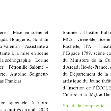
ère – Mise en scène et
tournée : Théâtre Pub
ajda Bourgeois, Soufian
MC2 : Grenoble, Scène 
a Valentin – Assistante à
Rochelle, TPA – Théât
stante à la mise en scène
l’Espace 1789, scène c
la scénographie : Lorine
du Ministère de la Cu
s : Pétronille Salomé –
d’Arcadi Île-de-France,
rte, Antoine Seigneur-
du Département de la S
as Frankias.
artistique du Jeune théâ
d’Insertion de l’ÉCOLE
Culture et la Région Ha
 ce spectacle à notre
Site de la compagnie
us a quittés en août 2023