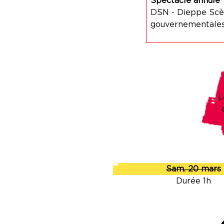
Spectacle annulé
DSN - Dieppe Scèn
gouvernementales.
L
Sam. 20 mars
Durée 1h