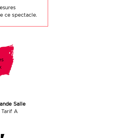
esures
e ce spectacle.
es
x
ande Salle
Tarif A