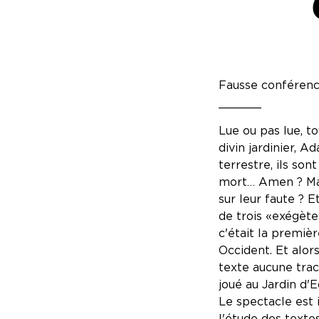
Fausse conférence,
______
Lue ou pas lue, t
divin jardinier, 
terrestre, ils son
mort… Amen ? Mais
sur leur faute ? E
de trois «exégètes
c'était la premiè
Occident. Et alors
texte aucune trace
joué au Jardin d'
Le spectacle est 
l'étude des texte