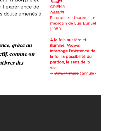
n l'expérience de
CINÉMA
Nazarin
ans doute amenés à
En copie restaurée, film
mexicain de Luis Buñuel
| 1959
______
À la fois austère et
gence, grâce au
illuminé,
Nazarin
interroge l'existence de
actif, comme on
la foi, la possibilité du
énèbres des
pardon, le sens de la
vie...
➔
Dim. 14 mars
(annulé)