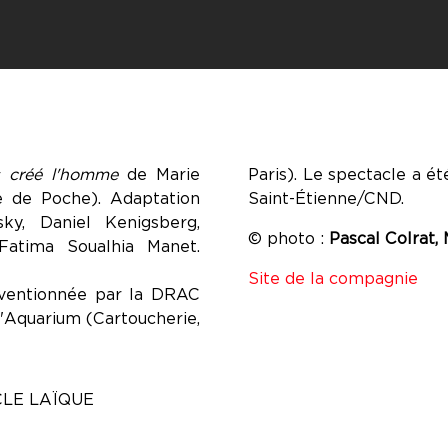
s créé l'homme
de Marie
Paris). Le spectacle a é
e de Poche). Adaptation
Saint-Étienne/CND.
sky, Daniel Kenigsberg,
© photo :
Pascal Colrat, 
 Fatima Soualhia Manet.
Site de la compagnie
onventionnée par la DRAC
l'Aquarium (Cartoucherie,
CLE LAÏQUE