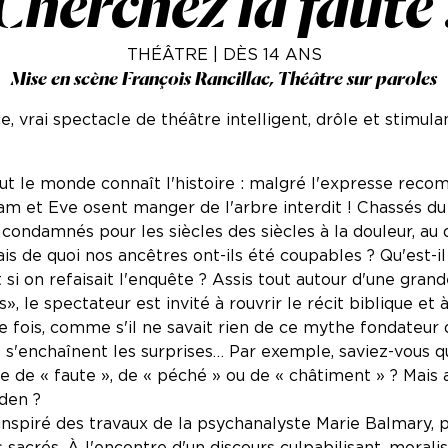
Cherchez la faute 
THÉÂTRE | DÈS 14 ANS
Mise en scène François Rancillac, Théâtre sur paroles
 vrai spectacle de théâtre intelligent, drôle et stimulan
out le monde connaît l'histoire : malgré l'expresse rec
Adam et Eve osent manger de l'arbre interdit ! Chassés du
t condamnés pour les siècles des siècles à la douleur, au 
 de quoi nos ancêtres ont-ils été coupables ? Qu'est-il
t si on refaisait l'enquête ? Assis tout autour d'une gran
», le spectateur est invité à rouvrir le récit biblique et
re fois, comme s'il ne savait rien de ce mythe fondateur
 s'enchaînent les surprises… Par exemple, saviez-vous qu'
 de « faute », de « péché » ou de « châtiment » ? Mais al
Eden ?
inspiré des travaux de la psychanalyste Marie Balmary, 
s sacrés. À l'encontre d'un discours culpabilisant, morali