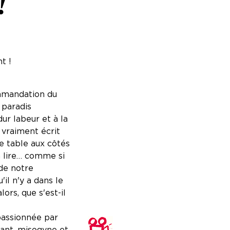
!
t !
ommandation du
 paradis
dur labeur et à la
 vraiment écrit
de table aux côtés
 à lire… comme si
 de notre
il n'y a dans le
ors, que s'est-il
passionnée par
sant, misogyne et