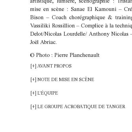
artistique, lumière, scénographie : Tris
mise en scène : Sanae El Kamouni – Créa
Bison – Coach chorégraphique & traini
Vassiliki Rossillion – Complice à la techn
Delot/Nicolas Lourdelle/ Anthony Nicolas –
Joël Abriac.
© Photo : Pierre Planchenault
[+] AVANT PROPOS
[+] NOTE DE MISE EN SCÈNE
[+] L'ÉQUIPE
[+] LE GROUPE ACROBATIQUE DE TANGER