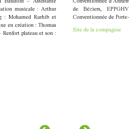
tan Baudoin – Assistante
Conventionnée d’Annema
tion musicale : Arthur
de Béziers, EPPGHV 
ng : Mohamed Rarhib et
Conventionnée de Porte-
ique en création : Thomas
Site de la compagnie
 Renfort plateau et son :