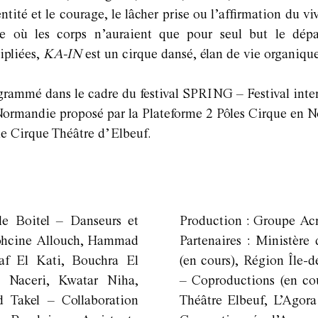
ntité et le courage, le lâcher prise ou l’affirmation du vi
êvée où les corps n’auraient que pour seul but le dé
ipliées,
KA-IN
est un cirque dansé, élan de vie organique,
grammé dans le cadre du festival SPRING – Festival inter
Normandie proposé par la Plateforme 2 Pôles Cirque en 
le Cirque Théâtre d’Elbeuf.
le Boitel – Danseurs et
Production : Groupe Ac
ohcine Allouch, Hammad
Partenaires : Ministèr
af El Kati, Bouchra El
(en cours), Région Île-
Naceri, Kwatar Niha,
– Coproductions (en co
 Takel – Collaboration
Théâtre Elbeuf, L’Agor