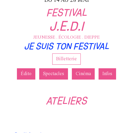
DU 14 AU 28 MAI
FESTIVAL
J.E.D.I
JEUNESSE . ÉCOLOGIE . DIEPPE
JE SUIS TON FESTIVAL
Billetterie
Édito
Spectacles
Cinéma
Infos
ATELIERS