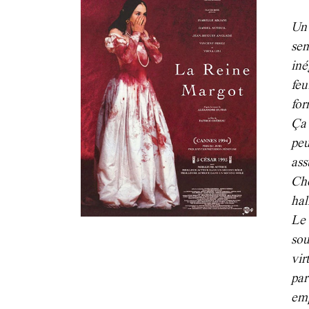
Un 
sem
in
fe
for
Ça
peu
as
Ch
hal
Le
so
vir
par
em