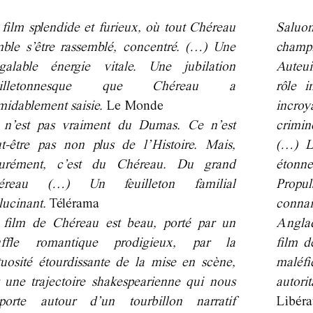
film splendide et furieux, où tout Chéreau
Saluon
ble s’être rassemblé, concentré. (…) Une
champi
égalable énergie vitale. Une jubilation
Auteui
uilletonnesque que Chéreau a
rôle 
midablement saisie.
Le Monde
incroy
 n’est pas vraiment du Dumas. Ce n’est
crimin
t-être pas non plus de l’Histoire. Mais,
(…) L
surément, c’est du Chéreau. Du grand
étonne
éreau (…) Un feuilleton familial
Propu
lucinant.
Télérama
conna
 film de Chéreau est beau, porté par un
Angla
uffle romantique prodigieux, par la
film d
tuosité étourdissante de la mise en scène,
maléfi
 une trajectoire shakespearienne qui nous
autori
porte autour d’un tourbillon narratif
Libéra