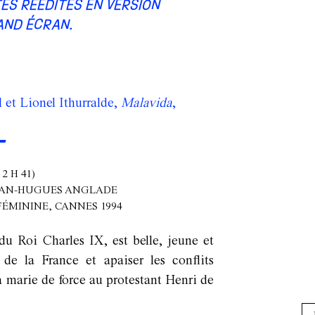
ES RÉÉDITÉS EN VERSION
AND ÉCRAN.
et Lionel Ithurralde,
Malavida
,
T
 2 H 41)
 JEAN-HUGUES ANGLADE
FÉMININE, CANNES 1994
u Roi Charles IX, est belle, jeune et
 de la France et apaiser les conflits
a marie de force au protestant Henri de