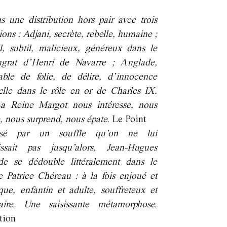
s une distribution hors pair avec trois
ons : Adjani, secrète, rebelle, humaine ;
l, subtil, malicieux, généreux dans le
ingrat d’Henri de Navarre ; Anglade,
able de folie, de délire, d’innocence
elle dans le rôle en or de Charles IX.
a Reine Margot nous intéresse, nous
, nous surprend, nous épate.
Le Point
lsé par un souffle qu’on ne lui
issait pas jusqu’alors, Jean-Hugues
de se dédouble littéralement dans le
e Patrice Chéreau : à la fois enjoué et
que, enfantin et adulte, souffreteux et
taire. Une saisissante métamorphose.
tion