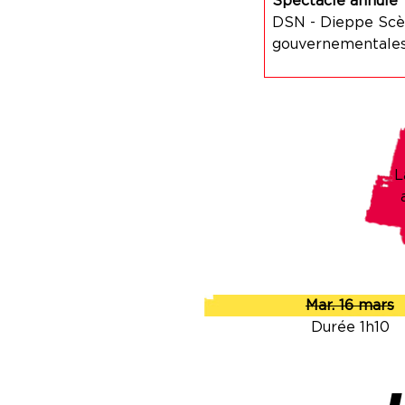
Spectacle annulé
DSN - Dieppe Scèn
gouvernementales.
L
Mar. 16 mars
Durée 1h10