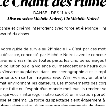
Le Chant des ruine
DANSE | DÈS 11 ANS
Mise en scène Michèle Noiret, Cie Michèle Noiret
danse et cinéma interrogent avec force et élégance l'ins
beauté du chaos.
e
votre guide de survie au 21
siècle ! » C'est par ces mot
 du désastre, concocté par Michèle Noiret avec le concou
ivement assaillis de toutes parts, les cinq personnages
 la pollution ou à la violence qui menacent une heure dur
s s'incarne au plateau dans une scénographie aussi simpl
éléments en carton imaginés avec Wim Vermeylen et à tr
rmat environnant les danseurs. Les mouvements des corp
ir de fuite ou l'espoir d'un monde meilleur. Ils rendent 
, qui veut « interroger notre société en mutation perpét
nse et cinéma. La force du spectacle tient également à
duisent dans cette vision sombre des moments de danse