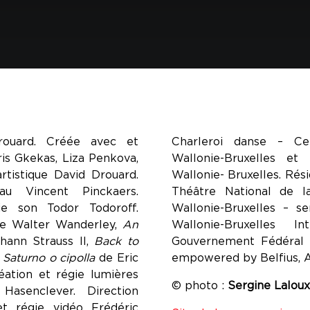
rouard. Créée avec et
Charleroi danse – Ce
is Gkekas, Liza Penkova,
Wallonie-Bruxelles et
rtistique David Drouard.
Wallonie- Bruxelles. Rési
u Vincent Pinckaers.
Théâtre National de l
ie son Todor Todoroff.
Wallonie-Bruxelles – se
e Walter Wanderley,
An
Wallonie-Bruxelles 
hann Strauss II,
Back to
Gouvernement Fédéral 
,
Saturno o cipolla
de Eric
empowered by Belfius, 
ation et régie lumières
© photo :
Sergine Laloux
Hasenclever. Direction
et régie vidéo Frédéric