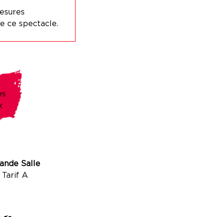
esures
e ce spectacle.
es
x
ande Salle
Tarif A