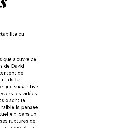
s
tabilité du
s que s'ouvre ce
rs de David
 tentent de
ant de les
e que suggestive,
avers les vidéos
s disent la
sensible la pensée
uelle », dans un
 ses ruptures de
 aérienne et de